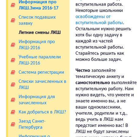
Информация про
вступительная работа.
ЛКШ.Зима 2016-17
Некоторые школьники
освобождены от
Список подавших
вступительной работы
.
заявку
Остальным нужно решить
Летние смены ЛКШ
хотя бы одну задачу в
каждой из частей
Информация про
вступительной работы.
ЛКШ-2016
Старайтесь решить как
Учебные параллели
можно больше задач.
ЛКШ-2016
Честно
заполняйте
Система регистрации
тематическую анкету и
Списки зачисленных в
самостоятельно
выполняйте
ЛКШ
вступительную работу. Нам
нужно видеть, что умеете и
Информация для
знаете именно вы, а не
зачисленных
ваши одноклассники,
Как добраться в ЛКШ?
учителя, родители и т.д.,
ведь учить в ЛКШ нам
Заезд Санкт-
предстоит именно вас! В
Петербурга
ЛКШ не будут зачислены
Информация о