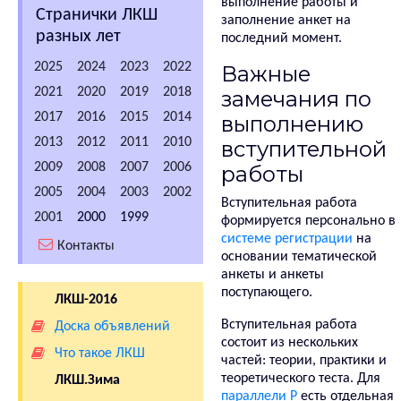
выполнение работы и
Странички ЛКШ
заполнение анкет на
разных лет
последний момент.
2025
2024
2023
2022
Важные
2021
2020
2019
2018
замечания по
2017
2016
2015
2014
выполнению
2013
2012
2011
2010
вступительной
2009
2008
2007
2006
работы
2005
2004
2003
2002
Вступительная работа
2001
2000
1999
формируется персонально в
системе регистрации
на
Контакты
основании тематической
анкеты и анкеты
поступающего.
ЛКШ-2016
Вступительная работа
Доска объявлений
состоит из нескольких
Что такое ЛКШ
частей: теории, практики и
теоретического теста. Для
ЛКШ.Зима
параллели P
есть отдельная