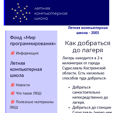
Летняя компьютерная
школа - 2005
Фонд «Мир
Как добраться
программирования»
до лагеря
Информация
Лагерь находится в 2-х
Летняя
километрах от города
Судиславль Костромской
компьютерная
области. Есть несколько
школа
способов туда добраться:
Новости
Добраться
самостоятельно
Что такое ЛКШ
непосредственно до
Полезные материалы
лагеря.
ЛКШ
Добраться до станции
Судиславль (через нее