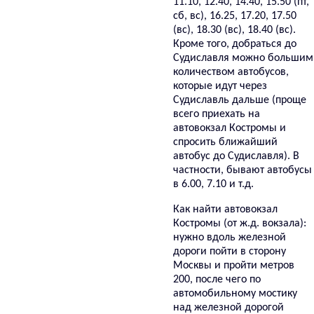
11.10, 12.40, 14.40, 15.50 (пт,
сб, вс), 16.25, 17.20, 17.50
(вс), 18.30 (вс), 18.40 (вс).
Кроме того, добраться до
Судиславля можно большим
количеством автобусов,
которые идут через
Судиславль дальше (проще
всего приехать на
автовокзал Костромы и
спросить ближайший
автобус до Судиславля). В
частности, бывают автобусы
в 6.00, 7.10 и т.д.
Как найти автовокзал
Костромы (от ж.д. вокзала):
нужно вдоль железной
дороги пойти в сторону
Москвы и пройти метров
200, после чего по
автомобильному мостику
над железной дорогой