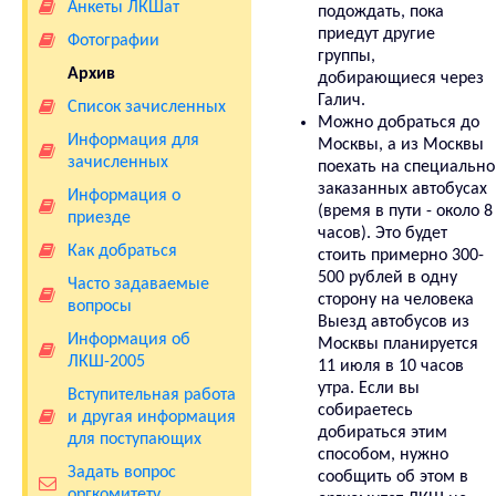
Анкеты ЛКШат
подождать, пока
приедут другие
Фотографии
группы,
Архив
добирающиеся через
Галич.
Список зачисленных
Можно добраться до
Информация для
Москвы, а из Москвы
зачисленных
поехать на специально
заказанных автобусах
Информация о
(время в пути - около 8
приезде
часов). Это будет
Как добраться
стоить примерно 300-
500 рублей в одну
Часто задаваемые
сторону на человека
вопросы
Выезд автобусов из
Информация об
Москвы планируется
ЛКШ-2005
11 июля в 10 часов
утра. Если вы
Вступительная работа
собираетесь
и другая информация
добираться этим
для поступающих
способом, нужно
Задать вопрос
сообщить об этом в
оргкомитету