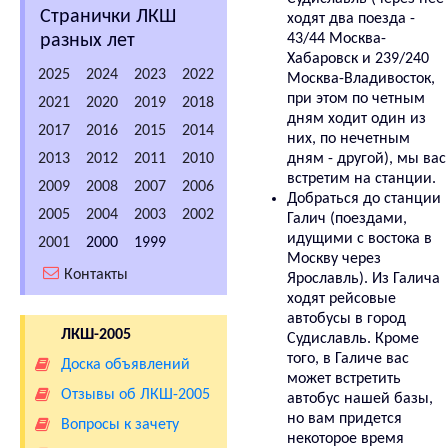
Странички ЛКШ
ходят два поезда -
разных лет
43/44 Москва-
Хабаровск и 239/240
2025
2024
2023
2022
Москва-Владивосток,
при этом по четным
2021
2020
2019
2018
дням ходит один из
2017
2016
2015
2014
них, по нечетным
2013
2012
2011
2010
дням - другой), мы вас
встретим на станции.
2009
2008
2007
2006
Добраться до станции
2005
2004
2003
2002
Галич (поездами,
идущими с востока в
2001
2000
1999
Москву через
Контакты
Ярославль). Из Галича
ходят рейсовые
автобусы в город
ЛКШ-2005
Судиславль. Кроме
того, в Галиче вас
Доска объявлений
может встретить
Отзывы об ЛКШ-2005
автобус нашей базы,
но вам придется
Вопросы к зачету
некоторое время