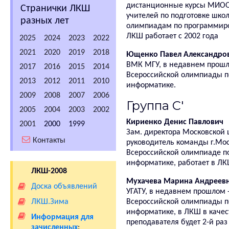
дистанционные курсы МИОО
Странички ЛКШ
учителей по подготовке шко
разных лет
олимпиадам по программир
ЛКШ работает с 2002 года
2025
2024
2023
2022
2021
2020
2019
2018
Ющенко Павел Александро
ВМК МГУ, в недавнем прошл
2017
2016
2015
2014
Всероссийской олимпиады п
2013
2012
2011
2010
информатике.
2009
2008
2007
2006
Группа C'
2005
2004
2003
2002
Кириенко Денис Павлович
2001
2000
1999
Зам. директора Московской 
Контакты
руководитель команды г.Мо
Всероссийской олимпиаде п
информатике, работает в ЛК
ЛКШ-2008
Мухачева Марина Андреев
Доска объявлений
УГАТУ, в недавнем прошлом -
ЛКШ.Зима
Всероссийской олимпиады п
информатике, в ЛКШ в качес
Информация для
преподавателя будет 2-й раз
зачисленных
: