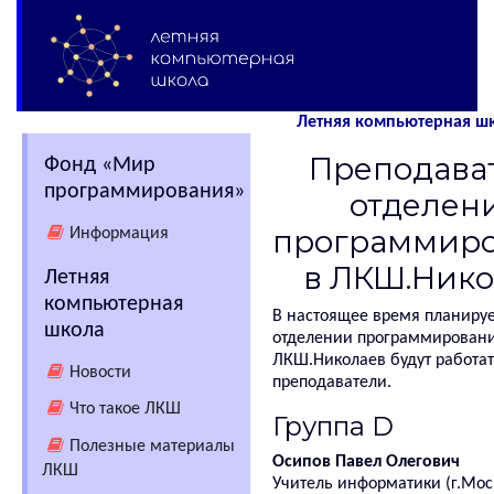
Летняя компьютерная шк
Преподава
Фонд «Мир
программирования»
отделен
программир
Информация
в ЛКШ.Нико
Летняя
компьютерная
В настоящее время планирует
школа
отделении программировани
ЛКШ.Николаев будут работа
Новости
преподаватели.
Что такое ЛКШ
Группа D
Полезные материалы
Осипов Павел Олегович
ЛКШ
Учитель информатики (г.Моск