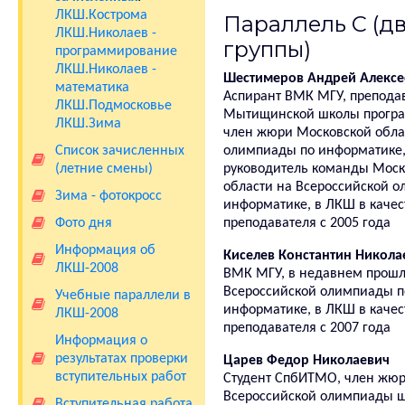
ЛКШ.Кострома
Параллель C (д
ЛКШ.Николаев -
группы)
программирование
ЛКШ.Николаев -
Шестимеров Андрей Алексе
математика
Аспирант ВМК МГУ, препода
ЛКШ.Подмосковье
Мытищинской школы програ
ЛКШ.Зима
член жюри Московской обла
Список зачисленных
олимпиады по информатике
(летние смены)
руководитель команды Моск
области на Всероссийской о
Зима - фотокросс
информатике, в ЛКШ в качес
Фото дня
преподавателя с 2005 года
Информация об
Киселев Константин Никола
ЛКШ-2008
ВМК МГУ, в недавнем прошл
Всероссийской олимпиады п
Учебные параллели в
информатике, в ЛКШ в качес
ЛКШ-2008
преподавателя с 2007 года
Информация о
результатах проверки
Царев Федор Николаевич
вступительных работ
Студент СпбИТМО, член жю
Всероссийской олимпиады ш
Вступительная работа