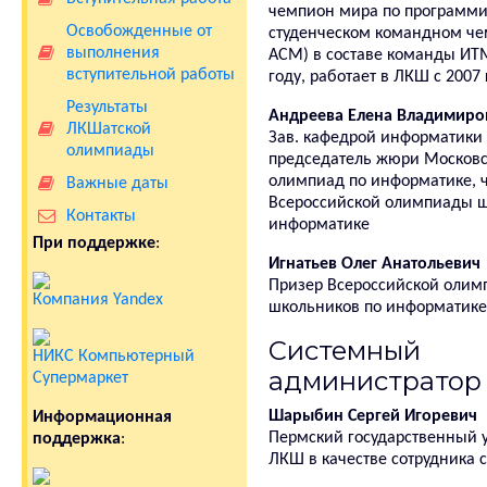
чемпион мира по программи
Освобожденные от
студенческом командном че
выполнения
ACM) в составе команды ИТ
вступительной работы
году, работает в ЛКШ с 2007
Результаты
Андреева Елена Владимиро
ЛКШатской
Зав. кафедрой информатики
олимпиады
председатель жюри Московс
олимпиад по информатике, 
Важные даты
Всероссийской олимпиады ш
Контакты
информатике
При поддержке
:
Игнатьев Олег Анатольевич
Призер Всероссийской оли
Компания Yandex
школьников по информатике
Системный
НИКС Компьютерный
администратор
Супермаркет
Шарыбин Сергей Игоревич
Информационная
Пермский государственный у
поддержка
:
ЛКШ в качестве сотрудника с