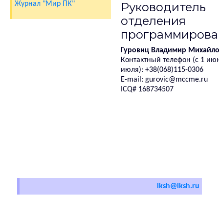
Журнал "Мир ПК"
Руководитель
отделения
программирова
Гуровиц Владимир Михайл
Контактный телефон (с 1 июн
июля): +38(068)115-0306
E-mail: gurovic@mccme.ru
ICQ# 168734507
lksh@lksh.ru