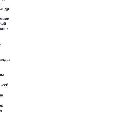
л
сандр
ислав
рий
 Анна
й
сандра
им
ексей
на
ар
л