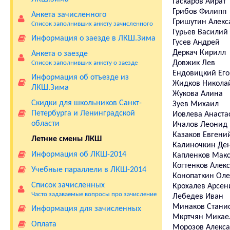
Гаскаров Айрат
Грибов Филипп
Анкета зачисленного
Гришутин Алекс
Список заполнивших анкету зачисленного
Гурьев Василий
Информация о заезде в ЛКШ.Зима
Гусев Андрей
Деркач Кирилл
Анкета о заезде
Довжик Лев
Список заполнивших анкету о заезде
Ендовицкий Его
Информация об отъезде из
Жидков Никола
ЛКШ.Зима
Жукова Алина
Скидки для школьников Санкт-
Зуев Михаил
Петербурга и Ленинградской
Иовлева Анаста
области
Ичалов Леонид
Казаков Евгени
Летние смены ЛКШ
Калиночкин Де
Информация об ЛКШ-2014
Капленков Мак
Когтенков Алек
Учебные параллели в ЛКШ-2014
Конопаткин Оле
Список зачисленных
Крохалев Арсен
Часто задаваемые вопросы про зачисление
Лебедев Иван
Минаков Стани
Информация для зачисленных
Мкртчян Микае
Оплата
Морозов Алекс