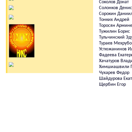
Соколов Донат
Солонков Денис
Сорокин Дании
Тонких Андрей
Торосян Армин
Тужилин Борис
Тульчинский Эд
Тураев Мехрубо
Устюжанинов И
Фадеева Екатер
Хачатуров Влад
Химшиашвили Г
Чухарев Федор
Шайдурова Ека
Щербин Егор