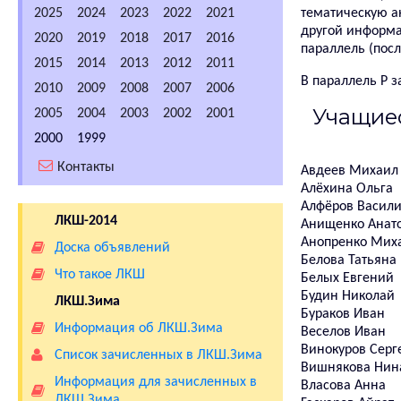
2025
2024
2023
2022
2021
тематическую ан
другой информа
2020
2019
2018
2017
2016
параллель (после 
2015
2014
2013
2012
2011
В параллель P 
2010
2009
2008
2007
2006
Учащиес
2005
2004
2003
2002
2001
2000
1999
Контакты
Авдеев Михаил
Алёхина Ольга
Алфёров Васил
ЛКШ-2014
Анищенко Анат
Анопренко Мих
Доска объявлений
Белова Татьяна
Что такое ЛКШ
Белых Евгений
Будин Николай
ЛКШ.Зима
Бураков Иван
Информация об ЛКШ.Зима
Веселов Иван
Винокуров Серг
Список зачисленных в ЛКШ.Зима
Вишнякова Нин
Информация для зачисленных в
Власова Анна
ЛКШ.Зима