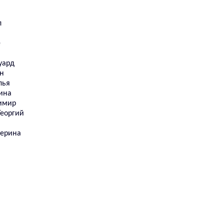
л
е
уард
н
лья
ина
имир
еоргий
терина