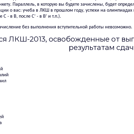
кету. Параллель, в которую вы будете зачислены, будет определ
ции о вас: учеба в ЛКШ в прошлом году, успехи на олимпиадах 
C - в B, после C' - в B' и т.п.).
зачисление без выполнения вступительной работы невозможно.
я ЛКШ-2013, освобожденные от вы
результатам сдач
ий
олий
аил
ей
а