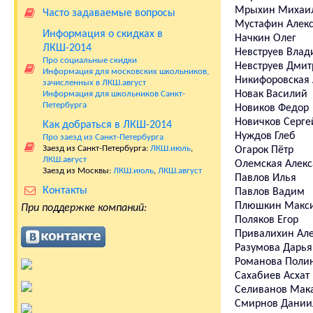
Мрыхин Михаи
Часто задаваемые вопросы
Мустафин Алек
Информация о скидках в
Начкин Олег
ЛКШ-2014
Невструев Влад
Про социальные скидки
Невструев Дмит
Информация для московских школьников,
Никифоровская
зачисленных в ЛКШ.август
Новак Василий
Информация для школьников Санкт-
Петербурга
Новиков Федор
Новичков Серге
Как добраться в ЛКШ-2014
Нуждов Глеб
Про заезд из Санкт-Петербурга
Заезд из Санкт-Петербурга:
ЛКШ.июль
,
Огарок Пётр
ЛКШ.август
Олемская Алек
Заезд из Москвы:
ЛКШ.июль
,
ЛКШ.август
Павлов Илья
Контакты
Павлов Вадим
Плюшкин Макс
При поддержке компаний:
Поляков Егор
Привалихин Ал
Разумова Дарья
Романова Поли
Сахабиев Асхат
Селиванов Мак
Смирнов Дании