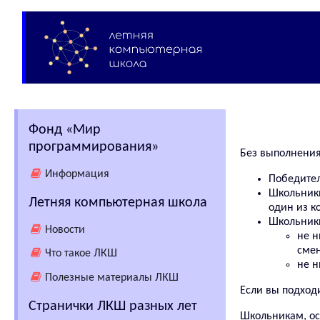
Фонд «Мир
программирования»
Без выполнения
Информация
Победител
Школьники
Летняя компьютерная школа
один из к
Школьники
Новости
не н
смен
Что такое ЛКШ
не н
Полезные материалы ЛКШ
Если вы подходи
Странички ЛКШ разных лет
Школьникам, ос