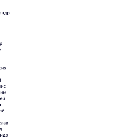
андр
р
й
сия
й
нис
сим
сей
г
ий
слав
л
андр