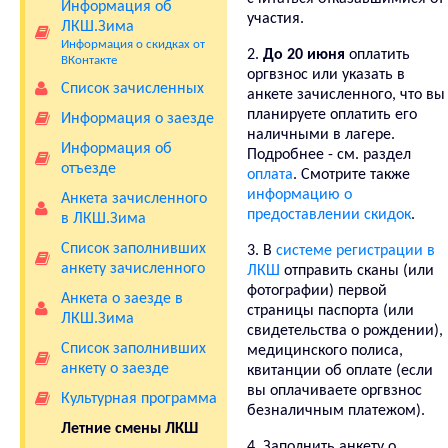
Информация об
участия.
ЛКШ.Зима
Информация о скидках от
2.
До 20 июня
оплатить
ВКонтакте
оргвзнос или указать в
Cписок зачисленных
анкете зачисленного, что вы
планируете оплатить его
Информация о заезде
наличными в лагере.
Информация об
Подробнее - см. раздел
отъезде
оплата
. Смотрите также
информацию о
Анкета зачисленного
предоставлении скидок
.
в ЛКШ.Зима
Список заполнивших
3. В
системе регистрации в
анкету зачисленного
ЛКШ
отправить сканы (или
фотографии) первой
Анкета о заезде в
страницы паспорта (или
ЛКШ.Зима
свидетельства о рождении),
Список заполнивших
медицинского полиса,
анкету о заезде
квитанции об оплате (если
вы оплачиваете оргвзнос
Культурная программа
безналичным платежом).
Летние смены ЛКШ
4. Заполнить анкету о