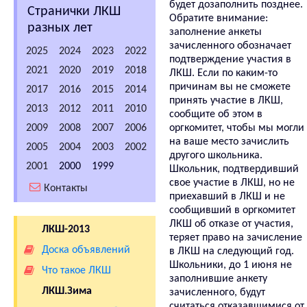
будет дозаполнить позднее.
Странички ЛКШ
Обратите внимание:
разных лет
заполнение анкеты
зачисленного обозначает
2025
2024
2023
2022
подтверждение участия в
2021
2020
2019
2018
ЛКШ. Если по каким-то
причинам вы не сможете
2017
2016
2015
2014
принять участие в ЛКШ,
2013
2012
2011
2010
сообщите об этом в
2009
2008
2007
2006
оргкомитет, чтобы мы могли
на ваше место зачислить
2005
2004
2003
2002
другого школьника.
2001
2000
1999
Школьник, подтвердивший
свое участие в ЛКШ, но не
Контакты
приехавший в ЛКШ и не
сообщивший в оргкомитет
ЛКШ об отказе от участия,
ЛКШ-2013
теряет право на зачисление
Доска объявлений
в ЛКШ на следующий год.
Школьники, до 1 июня не
Что такое ЛКШ
заполнившие анкету
ЛКШ.Зима
зачисленного, будут
считаться отказавшимися от