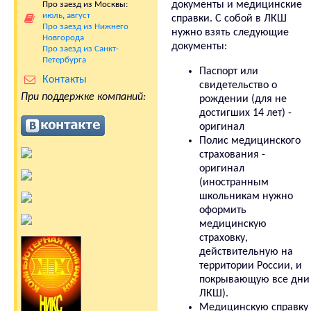
документы и медицинские
Про заезд из Москвы:
июль
,
август
справки. С собой в ЛКШ
Про заезд из Нижнего
нужно взять следующие
Новгорода
документы:
Про заезд из Санкт-
Петербурга
Паспорт или
Контакты
свидетельство о
При поддержке компаний:
рождении (для не
достигших 14 лет) -
оригинал
Полис медицинского
страхования -
оригинал
(иностранным
школьникам нужно
оформить
медицинскую
страховку,
действительную на
территории России, и
покрывающую все дни
ЛКШ).
Медицинскую справку