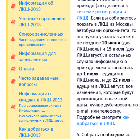
Информация об
приезде (это делается в
ЛКШ-2013
системе регистрации в
ЛКШ
). Если вы собираетесь
Учебные параллели в
поехать в ЛКШ из Москвы
ЛКШ-2013
автобусами оргкомитета, то
Список зачисленных
это нужно указать в анкете
Часто задаваемые вопросы
не позднее
20 июня
(для
про зачисление
ЛКШ.июль) и
15 июля
(для
Информация для
ЛКШ.август), в остальных
зачисленных
случаях информацию о
приезде можно заполнять
Оплата
до
1 июля
- едущим в
Часто задаваемые
ЛКШ.июль, и до
22 июля
-
вопросы
едущим в ЛКШ.август, все
изменения, которые будут
Информация о
происходить после этой
скидках в ЛКШ-2013
даты, лучше дублировать по
Про социальные скидки
Информация для
e-mail или телефону.
московских школьников,
Подробнее смотрите
как
зачисленных в ЛКШ.август
добраться в ЛКШ
.
Как добраться в
5. Собрать необходимые
ЛКШ-2013