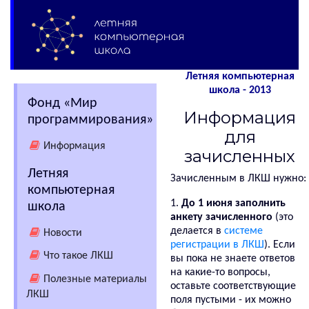
Летняя компьютерная
школа - 2013
Фонд «Мир
Информация
программирования»
для
Информация
зачисленных
Летняя
Зачисленным в ЛКШ нужно:
компьютерная
1.
До 1 июня заполнить
школа
анкету зачисленного
(это
делается в
системе
Новости
регистрации в ЛКШ
). Если
Что такое ЛКШ
вы пока не знаете ответов
на какие-то вопросы,
Полезные материалы
оставьте соответствующие
ЛКШ
поля пустыми - их можно